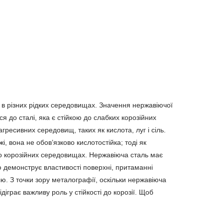
ії в різних рідких середовищах. Значення нержавіючої
я до сталі, яка є стійкою до слабких корозійних
агресивних середовищ, таких як кислота, луг і сіль.
, вона не обов’язково кислотостійка; тоді як
ічно корозійних середовищах. Нержавіюча сталь має
стю демонструє властивості поверхні, притаманні
лю. З точки зору металографії, оскільки нержавіюча
діграє важливу роль у стійкості до корозії. Щоб