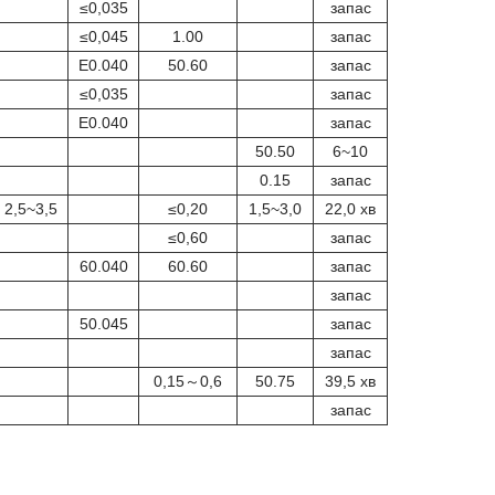
≤0,035
запас
≤0,045
1.00
запас
E0.040
50.60
запас
≤0,035
запас
E0.040
запас
50.50
6~10
0.15
запас
2,5~3,5
≤0,20
1,5~3,0
22,0 хв
≤0,60
запас
60.040
60.60
запас
запас
50.045
запас
запас
0,15～0,6
50.75
39,5 хв
запас