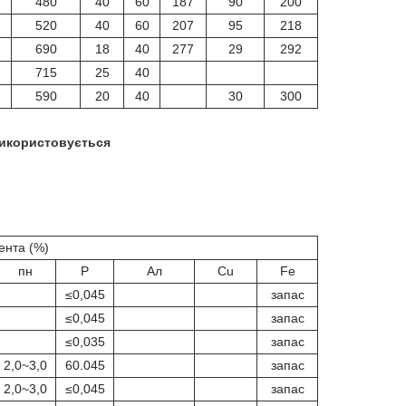
480
40
60
187
90
200
520
40
60
207
95
218
690
18
40
277
29
292
715
25
40
590
20
40
30
300
використовується
ента (%)
пн
P
Ал
Cu
Fe
≤0,045
запас
≤0,045
запас
≤0,035
запас
2,0~3,0
60.045
запас
2,0~3,0
≤0,045
запас