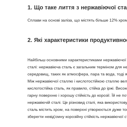
1. Що таке лиття з нержавіючої ста
Сплави на основі заліза, що містять більше 12% хро
2. Які характеристики продуктивно
Найбільш основними характеристиками нержавіючої стал
сталі: нержавіюча сталь є загальним терміном для нер
середовищ, таких як атмосфера, пара та вода, тоді як 
Між нержавіючої сталлю і кислотостійкою сталлю велик
кислотостійка сталь, як правило, стійка до іржі. Вис
гарну поверхню і хорошу стійкість до корозії. Їй не 
нержавіючій сталі. Це різновид сталі, яка використов
сталь містить хром, на поверхні утворюється дуже тонк
зберегти невід'ємну корозійну стійкість нержавіючої 