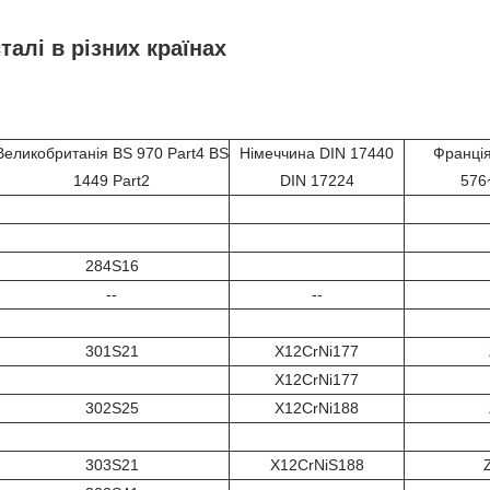
талі в різних країнах
Великобританія BS 970 Part4 BS
Німеччина DIN 17440
Франці
1449 Part2
DIN 17224
576
284S16
--
--
301S21
X12CrNi177
X12CrNi177
302S25
X12CrNi188
303S21
X12CrNiS188