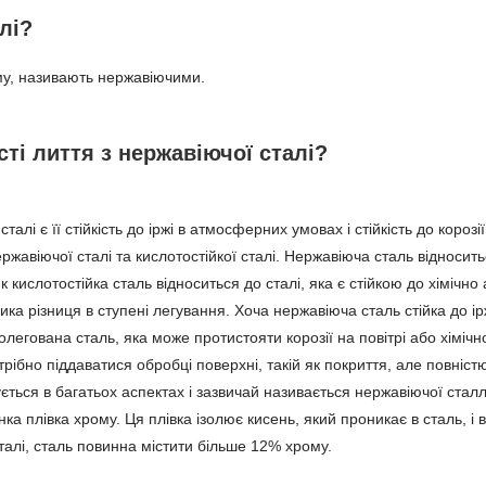
лі?
му, називають нержавіючими.
сті лиття з нержавіючої сталі?
і є її стійкість до іржі в атмосферних умовах і стійкість до короз
жавіючої сталі та кислотостійкої сталі. Нержавіюча сталь відноситьс
кислотостійка сталь відноситься до сталі, яка є стійкою до хімічно 
а різниця в ступені легування. Хоча нержавіюча сталь стійка до іржі
околегована сталь, яка може протистояти корозії на повітрі або хім
потрібно піддаватися обробці поверхні, такій як покриття, але повні
ується в багатьох аспектах і зазвичай називається нержавіючої стал
а плівка хрому. Ця плівка ізолює кисень, який проникає в сталь, і ві
сталі, сталь повинна містити більше 12% хрому.