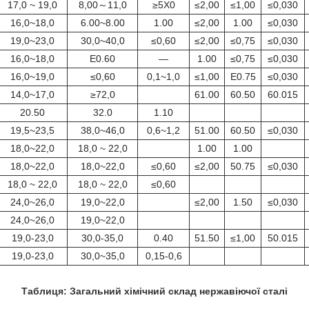
17,0 ~ 19,0
8,00～11,0
≥5X0
≤2,00
≤1,00
≤0,030
16,0~18,0
6.00~8.00
1.00
≤2,00
1.00
≤0,030
19,0~23,0
30,0~40,0
≤0,60
≤2,00
≤0,75
≤0,030
16,0~18,0
E0.60
—
1.00
≤0,75
≤0,030
16,0~19,0
≤0,60
0,1~1,0
≤1,00
E0.75
≤0,030
14,0~17,0
≥72,0
61.00
60.50
60.015
20.50
32.0
1.10
19,5~23,5
38,0~46,0
0,6~1,2
51.00
60.50
≤0,030
18,0~22,0
18,0 ~ 22,0
1.00
1.00
18,0~22,0
18,0~22,0
≤0,60
≤2,00
50.75
≤0,030
18,0 ~ 22,0
18,0 ~ 22,0
≤0,60
24,0~26,0
19,0~22,0
≤2,00
1.50
≤0,030
24,0~26,0
19,0~22,0
19,0-23,0
30,0-35,0
0.40
51.50
≤1,00
50.015
19,0-23,0
30,0~35,0
0,15-0,6
Таблиця: Загальний хімічний склад нержавіючої сталі