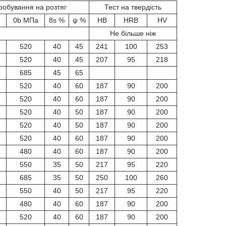
робування на розтяг
Тест на твердість
0b МПа
8s %
ψ %
HB
HRB
HV
Не більше ніж
520
40
45
241
100
253
520
40
45
207
95
218
685
45
65
520
40
60
187
90
200
520
40
60
187
90
200
520
40
50
187
90
200
520
40
50
187
90
200
520
40
60
187
90
200
480
40
60
187
90
200
550
35
50
217
95
220
685
35
50
250
100
260
550
40
50
217
95
220
480
40
60
187
90
200
520
40
60
187
90
200