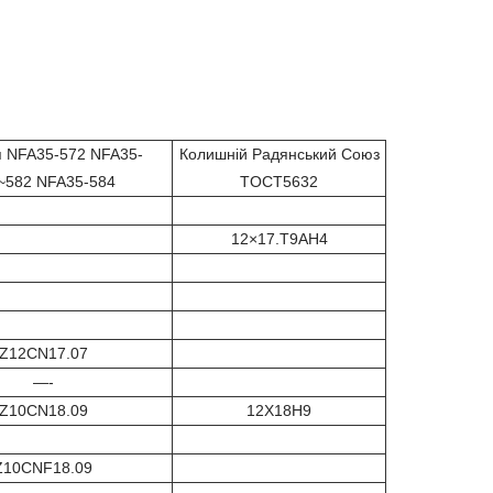
я NFA35-572 NFA35-
Колишній Радянський Союз
~582 NFA35-584
TOCT5632
12×17.T9AH4
Z12CN17.07
—-
Z10CN18.09
12X18H9
Z10CNF18.09