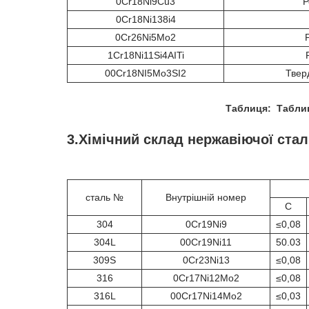
0Cr18Ni9Cu3
Р
0Cr18Ni138i4
0Cr26Ni5Mo2
1Cr18Ni11Si4AITi
00Cr18NI5Mo3SI2
Твер
Таблиця: Таблиц
3.Хімічний склад нержавіючої стал
сталь №
Внутрішній номер
C
304
0Cr19Ni9
≤0,08
304L
00Cr19Ni11
50.03
309S
0Cr23Ni13
≤0,08
316
0Cr17Ni12Mo2
≤0,08
316L
00Cr17Ni14Mo2
≤0,03