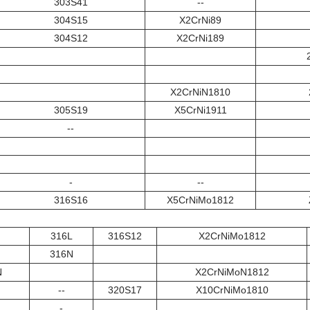
303S41
--
304S15
X2CrNi89
304S12
X2CrNi189
X2CrNiN1810
305S19
X5CrNi1911
--
-
--
316S16
X5CrNiMo1812
316L
316S12
X2CrNiMo1812
316N
N
X2CrNiMoN1812
--
320S17
X10CrNiMo1810
1
-