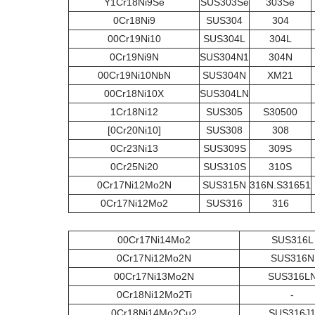
Y1Cr18Ni9Se
SUS303Se
303Se
0Cr18Ni9
SUS304
304
00Cr19Ni10
SUS304L
304L
0Cr19Ni9N
SUS304N1
304N
00Cr19Ni10NbN
SUS304N
XM21
00Cr18Ni10X
SUS304LN
1Cr18Ni12
SUS305
S30500
[0Cr20Ni10]
SUS308
308
0Cr23Ni13
SUS309S
309S
0Cr25Ni20
SUS310S
310S
0Cr17Ni12Mo2N
SUS315N
316N.S31651
0Cr17Ni12Mo2
SUS316
316
00Cr17Ni14Mo2
SUS316L
0Cr17Ni12Mo2N
SUS316N
00Cr17Ni13Mo2N
SUS316L
0Cr18Ni12Mo2Ti
-
0Cr18Ni14Mo2Cu2
SUS316J