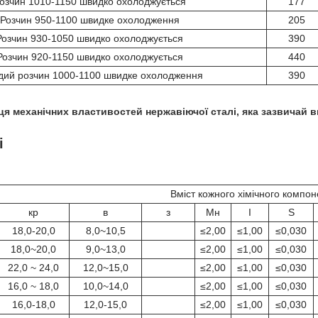
озчин 1010-1150 швидко охолоджується
177
Розчин 950-1100 швидке охолодження
205
Розчин 930-1050 швидко охолоджується
390
Розчин 920-1150 швидко охолоджується
440
дий розчин 1000-1100 швидке охолодження
390
я механічних властивостей нержавіючої сталі, яка зазвичай 
і
Вміст кожного хімічного компон
кр
в
з
Мн
І
S
18,0-20,0
8,0~10,5
≤2,00
≤1,00
≤0,030
18,0~20,0
9,0~13,0
≤2,00
≤1,00
≤0,030
22,0 ~ 24,0
12,0~15,0
≤2,00
≤1,00
≤0,030
16,0 ~ 18,0
10,0~14,0
≤2,00
≤1,00
≤0,030
16,0-18,0
12,0-15,0
≤2,00
≤1,00
≤0,030