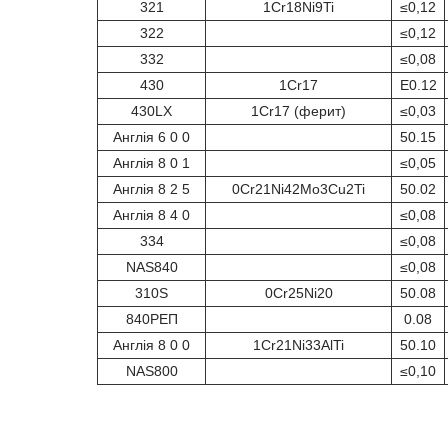
321
1Cr18Ni9Ti
≤0,12
322
≤0,12
332
≤0,08
430
1Cr17
E0.12
430LX
1Cr17 (ферит)
≤0,03
Англія 6 0 0
50.15
Англія 8 0 1
≤0,05
Англія 8 2 5
0Cr21Ni42Mo3Cu2Ti
50.02
Англія 8 4 0
≤0,08
334
≤0,08
NAS840
≤0,08
310S
0Cr25Ni20
50.08
840РЕП
0.08
Англія 8 0 0
1Cr21Ni33AlTi
50.10
NAS800
≤0,10