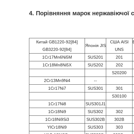
4. Порівняння марок нержавіючої с
Китай GB1220-92[84]
США AISI
Японія JIS
GB3220-92[84]
UNS
1Cr17Mn6Ni5M
SUS201
201
1Cr18Mn8Ni5X
SUS202
202
S20200
2Cr13Mn9Ni4
--
1Cr17Ni7
SUS301
301
S30100
1Cr17Ni8
SUS301J1
1Cr18Ni9
SUS302
302
1Cr18Ni9Si3
SUS302B
302B
YICr18Ni9
SUS303
303