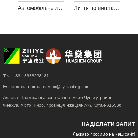
Автомобільне лиття з легованої сталі, кремнезему
Лиття по виплавлюваним моделям з легованої сталі, кремнезему
Тел:
+86-18958238181
Електронна пошта:
santos@zy-casting.com
Адреса:
Промислова зона Сячен, місто Чуньху, район
Фенхуа, місто Нінбо, провінція Чжецзян¼¼, Китай-315538
НАДІСЛАТИ ЗАПИТ
Ласкаво просимо на наш сайт!