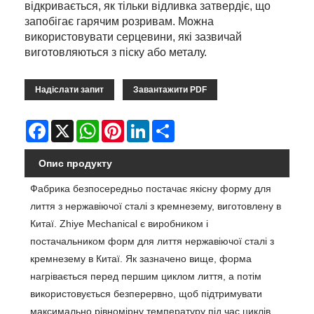
відкривається, як тільки відливка затвердіє, що
запобігає гарячим розривам. Можна
використовувати серцевини, які зазвичай
виготовляються з піску або металу.
Надіслати запит
Завантажити PDF
Facebook
X
WhatsApp
Pinterest
LinkedIn
Share
Опис продукту
Фабрика безпосередньо постачає якісну форму для
лиття з нержавіючої сталі з кремнезему, виготовлену в
Китаї. Zhiye Mechanical є виробником і
постачальником форм для лиття нержавіючої сталі з
кремнезему в Китаї. Як зазначено вище, форма
нагрівається перед першим циклом лиття, а потім
використовується безперервно, щоб підтримувати
максимально рівномірну температуру під час циклів.