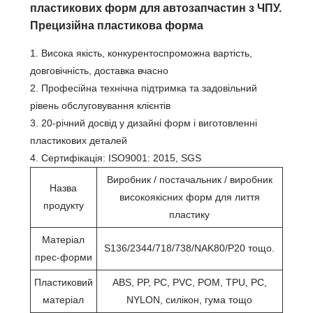
пластикових форм для автозапчастин з ЧПУ.
Прецизійна пластикова форма
1. Висока якість, конкурентоспроможна вартість,
довговічність, доставка вчасно
2. Професійна технічна підтримка та задовільний
рівень обслуговування клієнтів
3. 20-річний досвід у дизайні форм і виготовленні
пластикових деталей
4. Сертифікація: ISO9001: 2015, SGS
Виробник / постачальник / виробник
Назва
високоякісних форм для лиття
продукту
пластику
Матеріал
S136/2344/718/738/NAK80/P20 тощо.
прес-форми
Пластиковий
ABS, PP, PC, PVC, POM, TPU, PC,
матеріал
NYLON, силікон, гума тощо