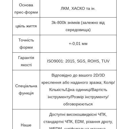
Основа
ЛКМ, ХАСКО та ін.
прес-форми
3k-800k знімків (залежно від
цвіль життя
середовища)
Точність
+-0,01 мм
форми
Гарантія
ISO9001: 2015, SGS, ROHS, TUV
якості
Відповідно до вашого 2D/3D
креслення або наданого зразка; Колір/
Спеціальна
Кількість/Ціна одиниці/Вартість
функція
інструменту/Розмір інструменту/
обговорюються
Доступні високошвидкісні ЧПК,
стандартні ЧПК, EDM, різання дроту,
Наше
WEDM, шліфувальна машина,