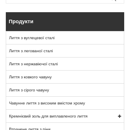
Продукти
Лиття з вуглецевої сталі
Лиття з легованої сталі
Лиття з нержавіючої сталі
Лиття з ковкого чавуну
Лиття з сірого чавуну
Чавунне лиття з високим вмістом хрому
Кремнієвий золь для виплавленого лиття
Втрачене лиття з піни