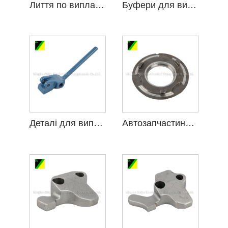
Лиття по виплавлюваним моделям для стелі з кремнезему з легованої сталі
Буфери для виплавленого лиття з легованої сталі, кремнезему
Деталі для виплавленого лиття з кремнезему з легованої сталі
Автозапчастини для лиття за моделлю спеціальної легованої сталі