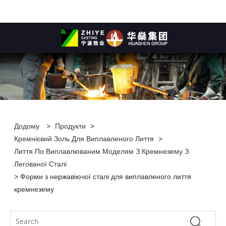
Додому
>
Продукти
>
Кремнієвий Золь Для Виплавленого Лиття
>
Лиття По Виплавлюваним Моделям З Кремнезему З
Легованої Сталі
> Форми з нержавіючої сталі для виплавленого лиття
кремнезему