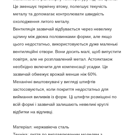
Це зменшує термічну втому, полегшує текучість
металу та допомагає контролювати швидкість
охолодження литого металу.
Вентиляція зазвичай відбувається через невелику
щілину між двома половинками форми, але якщо
цього недостатньо, використовуються дуже маленькі
вентиляційні отвори. Вони досить малі, щоб випустити
повітря, але не розплавлений метал. А
стояк
також
необхідно включити для компенсації усадки. Це
зазвичай обмежує врожай менше ніж 60%.
Механічні виштовхувачі у вигляді штифтів
застосовуються, коли покриття недостатньо для
виймання виливків із форм. Ці штифти розміщені по
всій формі і зазвичай залишають невеликі круглі
відбитки на відливці.
Матеріал: нержавіюча сталь
Техніка: лиття по виплавлюваним моделям з